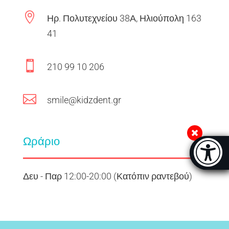

Ηρ. Πολυτεχνείου 38Α, Ηλιούπολη 163
41

210 99 10 206

smile@kidzdent.gr
Ωράριο
Μπάρα π
[
Δευ - Παρ 12:00-20:00 (Κατόπιν ραντεβού)