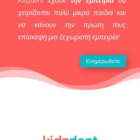
Kidzdent έχουν
την εμπειρία
να
χειρίζονται πολύ μικρά παιδιά και
να κάνουν την πρώτη τους
επίσκεψη μια ξεχωριστή εμπειρία!
Ενημερωθείτε