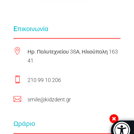
Eπικοινωνία

Ηρ. Πολυτεχνείου 38Α, Ηλιούπολη 163
41

210 99 10 206

smile@kidzdent.gr
Ωράριο
Μπάρα π
[