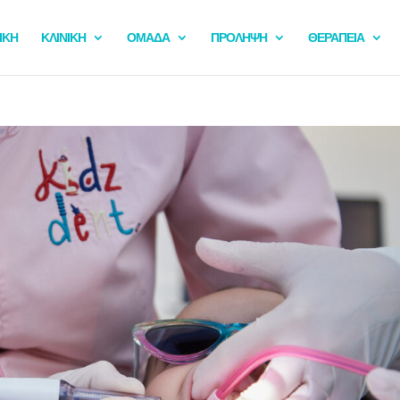
ΙΚΗ
ΚΛΙΝΙΚΗ
ΟΜΑΔΑ
ΠΡΟΛΗΨΗ
ΘΕΡΑΠΕΙΑ