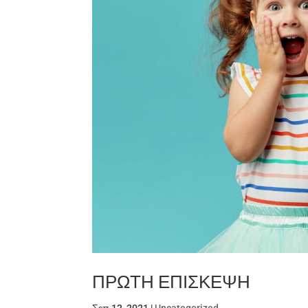
ΠΡΩΤΗ ΕΠΙΣΚΕΨΗ